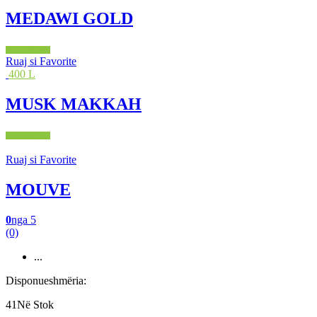
MEDAWI GOLD
Shto në shportë
Ruaj si Favorite
400 L
MUSK MAKKAH
Shto në shportë
Ruaj si Favorite
MOUVE
0
nga 5
(0)
...
Disponueshmëria:
41Në Stok