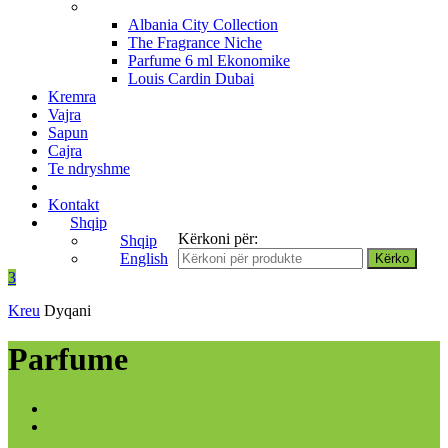
Albania City Collection
The Fragrance Niche
Parfume 6 ml Ekonomike
Louis Cardin Dubai
Kremra
Vajra
Sapun
Cajra
Te ndryshme
Kontakt
Shqip
Kërkoni për:
Shqip
English
3
Kreu
Dyqani
Parfume