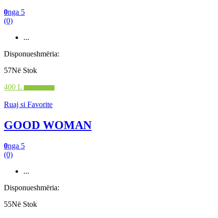
0
nga 5
(0)
...
Disponueshmëria:
57Në Stok
400 L
Shto në shportë
Ruaj si Favorite
GOOD WOMAN
0
nga 5
(0)
...
Disponueshmëria:
55Në Stok