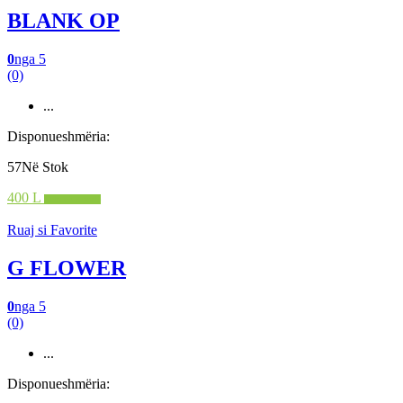
BLANK OP
0
nga 5
(0)
...
Disponueshmëria:
57Në Stok
400 L
Shto në shportë
Ruaj si Favorite
G FLOWER
0
nga 5
(0)
...
Disponueshmëria: