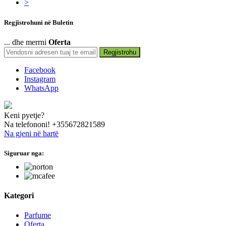
>
Regjistrohuni në Buletin
... dhe merrni
Oferta
Regjistrohu
Facebook
Instagram
WhatsApp
Keni pyetje?
Na telefononi!
+355672821589
Na gjeni në hartë
Siguruar nga:
hide this text
Kategori
Parfume
Oferta