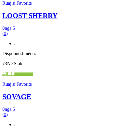
Ruaj si Favorite
LOOST SHERRY
0
nga 5
(0)
...
Disponueshmëria:
73Në Stok
400 L
Shto në shportë
Ruaj si Favorite
SOVAGE
0
nga 5
(0)
...