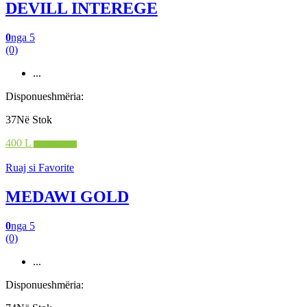
DEVILL INTEREGE
0
nga 5
(0)
...
Disponueshmëria:
37Në Stok
400 L
Shto në shportë
Ruaj si Favorite
MEDAWI GOLD
0
nga 5
(0)
...
Disponueshmëria: