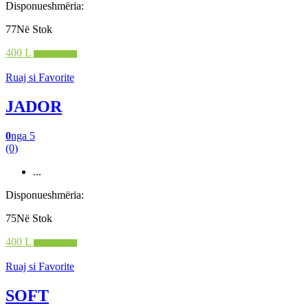
Disponueshmëria:
77Në Stok
400 L
Shto në shportë
Ruaj si Favorite
JADOR
0
nga 5
(0)
...
Disponueshmëria:
75Në Stok
400 L
Shto në shportë
Ruaj si Favorite
SOFT