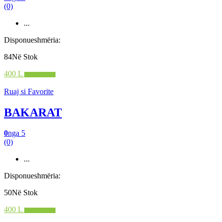
(0)
...
Disponueshmëria:
84Në Stok
400 L
Shto në shportë
Ruaj si Favorite
BAKARAT
0
nga 5
(0)
...
Disponueshmëria:
50Në Stok
400 L
Shto në shportë