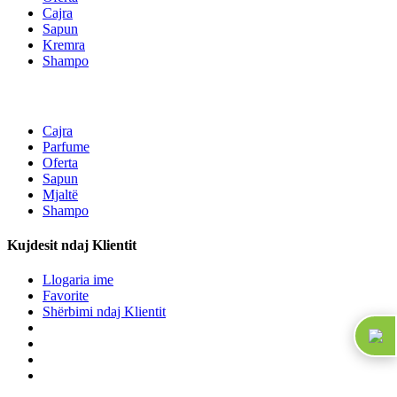
Cajra
Sapun
Kremra
Shampo
Cajra
Parfume
Oferta
Sapun
Mjaltë
Shampo
Kujdesit ndaj Klientit
Llogaria ime
Favorite
Shërbimi ndaj Klientit