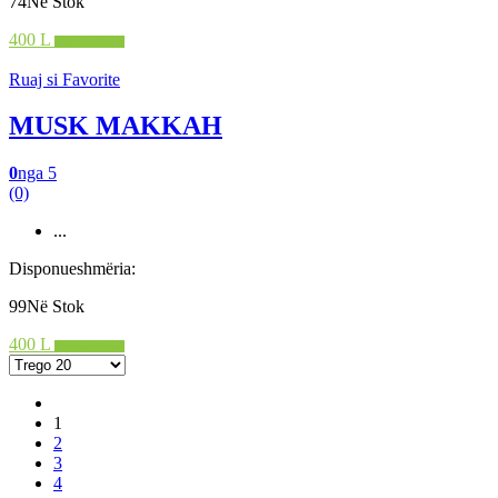
74Në Stok
400 L
Shto në shportë
Ruaj si Favorite
MUSK MAKKAH
0
nga 5
(0)
...
Disponueshmëria:
99Në Stok
400 L
Shto në shportë
1
2
3
4