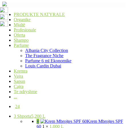
PRODUKTE NATYRALE
Organike
Mjaltë
Profesionale
Oferta
Shampo
Parfume
Albania City Collection
The Fragrance Niche
Parfume 6 ml Ekonomike
Louis Cardin Dubai
Kremra
Vajra
Sapun
Cajra
Te ndryshme
...
24
3
Shporta
5,200 L
×
Krem Mbrojtes SPF
60
1 ×
1,000 L