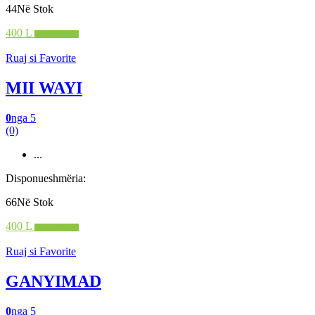
44Në Stok
400 L
Shto në shportë
Ruaj si Favorite
MII WAYI
0
nga 5
(0)
...
Disponueshmëria:
66Në Stok
400 L
Shto në shportë
Ruaj si Favorite
GANYIMAD
0
nga 5