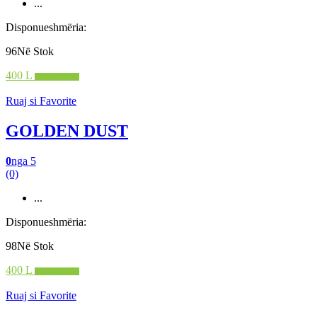
...
Disponueshmëria:
96Në Stok
400 L
Shto në shportë
Ruaj si Favorite
GOLDEN DUST
0
nga 5
(0)
...
Disponueshmëria:
98Në Stok
400 L
Shto në shportë
Ruaj si Favorite