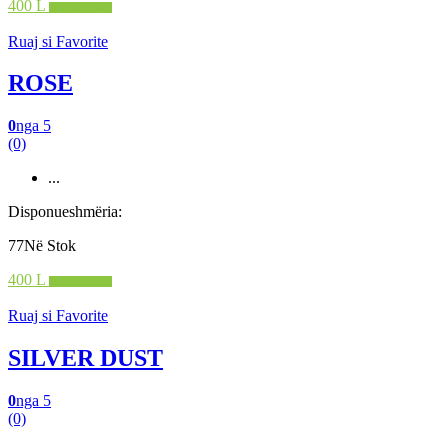
400 L
Shto në shportë
Ruaj si Favorite
ROSE
0
nga 5
(0)
...
Disponueshmëria:
77Në Stok
400 L
Shto në shportë
Ruaj si Favorite
SILVER DUST
0
nga 5
(0)