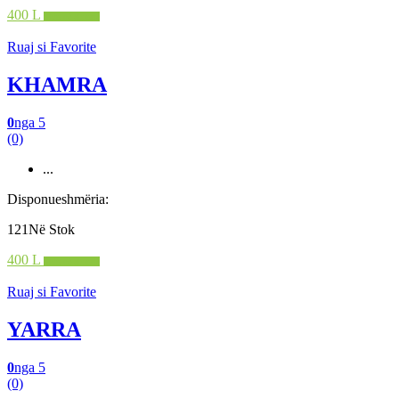
400 L
Shto në shportë
Ruaj si Favorite
KHAMRA
0
nga 5
(0)
...
Disponueshmëria:
121Në Stok
400 L
Shto në shportë
Ruaj si Favorite
YARRA
0
nga 5
(0)