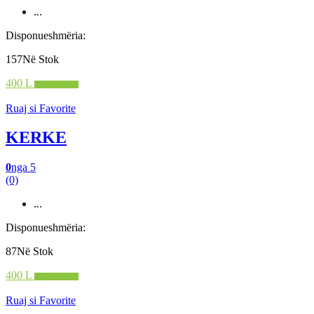
...
Disponueshmëria:
157Në Stok
400 L
Shto në shportë
Ruaj si Favorite
KERKE
0
nga 5
(0)
...
Disponueshmëria:
87Në Stok
400 L
Shto në shportë
Ruaj si Favorite