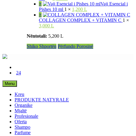
×
Vaji Esencial i
Pishes 10 ml
1 ×
1,200 L
×
COLLAGEN COMPLEX + VITAMIN C
1 ×
3,000 L
Nëntotali:
5,200 L
Shiko Shportën
Përfundo Porosinë
24
Menu
Kreu
PRODUKTE NATYRALE
Organike
Mjaltë
Profesionale
Oferta
Shampo
Parfume