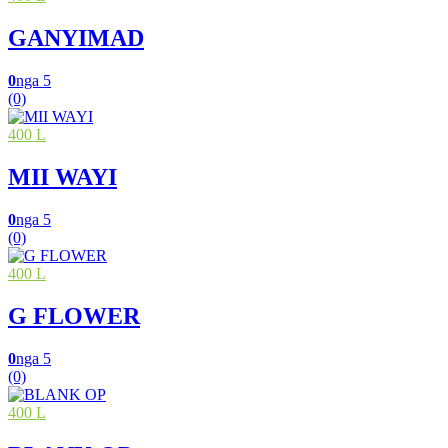
GANYIMAD
0
nga 5
(0)
400 L
MII WAYI
0
nga 5
(0)
400 L
G FLOWER
0
nga 5
(0)
400 L