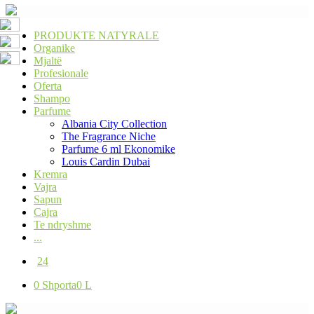
PRODUKTE NATYRALE
Organike
Mjaltë
Profesionale
Oferta
Shampo
Parfume
Albania City Collection
The Fragrance Niche
Parfume 6 ml Ekonomike
Louis Cardin Dubai
Kremra
Vajra
Sapun
Cajra
Te ndryshme
...
24
0
Shporta
0 L