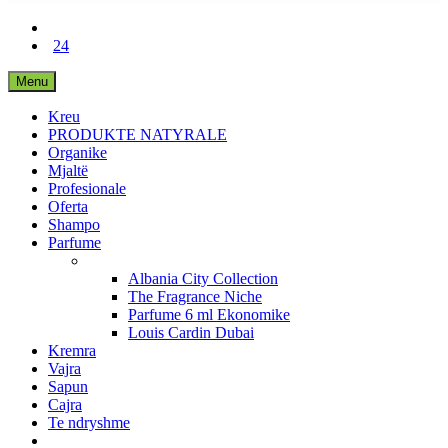
24
Menu
Kreu
PRODUKTE NATYRALE
Organike
Mjaltë
Profesionale
Oferta
Shampo
Parfume
Albania City Collection
The Fragrance Niche
Parfume 6 ml Ekonomike
Louis Cardin Dubai
Kremra
Vajra
Sapun
Cajra
Te ndryshme