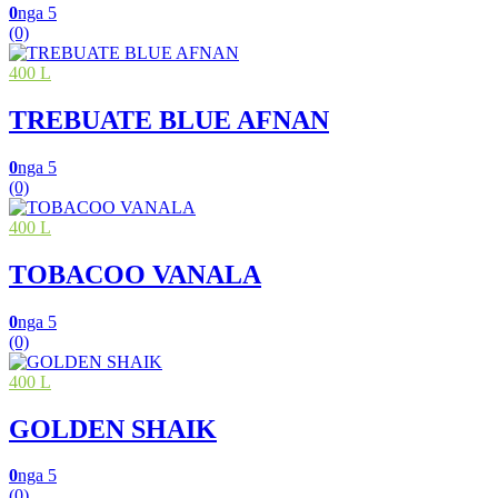
0
nga 5
(0)
400 L
TREBUATE BLUE AFNAN
0
nga 5
(0)
400 L
TOBACOO VANALA
0
nga 5
(0)
400 L
GOLDEN SHAIK
0
nga 5
(0)