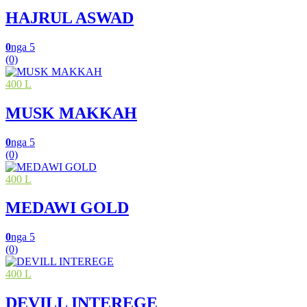
HAJRUL ASWAD
0
nga 5
(0)
400 L
MUSK MAKKAH
0
nga 5
(0)
400 L
MEDAWI GOLD
0
nga 5
(0)
400 L
DEVILL INTEREGE