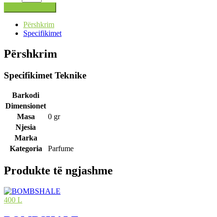
Shto në shportë
Përshkrim
Specifikimet
Përshkrim
Specifikimet Teknike
Barkodi
Dimensionet
Masa
0 gr
Njesia
Marka
Kategoria
Parfume
Produkte të ngjashme
400 L