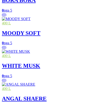
BORA BORA
0
nga 5
(0)
400 L
MOODY SOFT
0
nga 5
(0)
400 L
WHITE MUSK
0
nga 5
(0)
400 L
ANGAL SHAERE