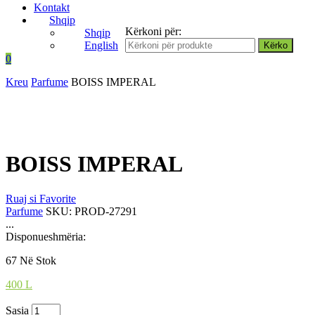
Kontakt
Shqip
Kërkoni për:
Shqip
English
0
Kreu
Parfume
BOISS IMPERAL
BOISS IMPERAL
Ruaj si Favorite
Parfume
SKU:
PROD-27291
...
Disponueshmëria:
67 Në Stok
400
L
Sasia