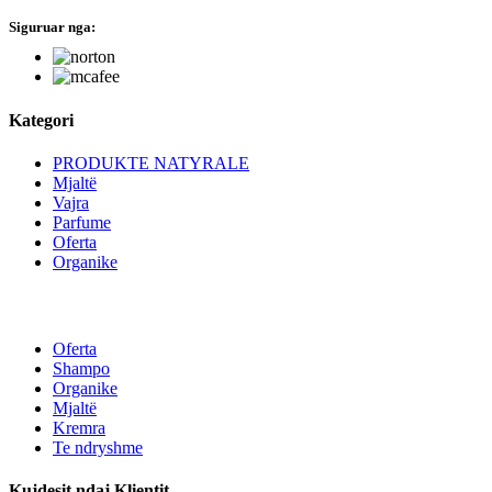
Siguruar nga:
hide this text
Kategori
PRODUKTE NATYRALE
Mjaltë
Vajra
Parfume
Oferta
Organike
Oferta
Shampo
Organike
Mjaltë
Kremra
Te ndryshme
Kujdesit ndaj Klientit