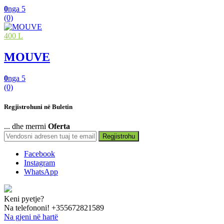
0
nga 5
(0)
400 L
MOUVE
0
nga 5
(0)
Regjistrohuni në Buletin
... dhe merrni
Oferta
Regjistrohu
Facebook
Instagram
WhatsApp
Keni pyetje?
Na telefononi!
+355672821589
Na gjeni në hartë