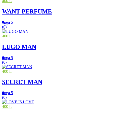
400 L
WANT PERFUME
0
nga 5
(0)
400 L
LUGO MAN
0
nga 5
(0)
400 L
SECRET MAN
0
nga 5
(0)
400 L