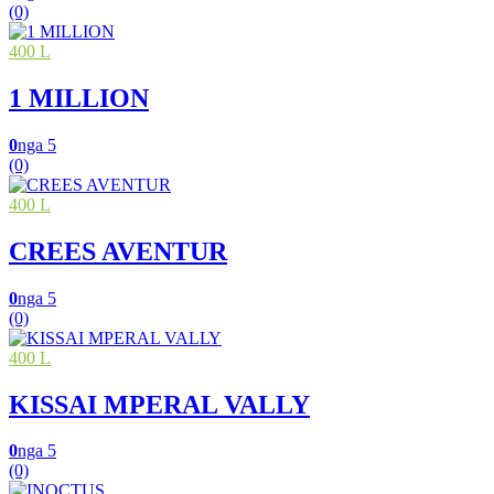
(0)
400 L
1 MILLION
0
nga 5
(0)
400 L
CREES AVENTUR
0
nga 5
(0)
400 L
KISSAI MPERAL VALLY
0
nga 5
(0)