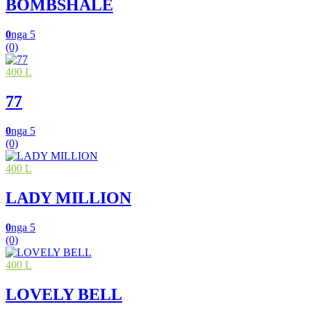
BOMBSHALE
0
nga 5
(0)
400 L
77
0
nga 5
(0)
400 L
LADY MILLION
0
nga 5
(0)
400 L
LOVELY BELL