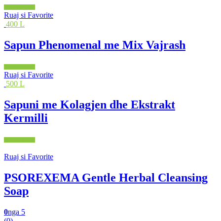
Shto në shportë
Ruaj si Favorite
400 L
Sapun Phenomenal me Mix Vajrash
Shto në shportë
Ruaj si Favorite
500 L
Sapuni me Kolagjen dhe Ekstrakt
Kermilli
Shto në shportë
Ruaj si Favorite
PSOREXEMA Gentle Herbal Cleansing
Soap
0
nga 5
(0)