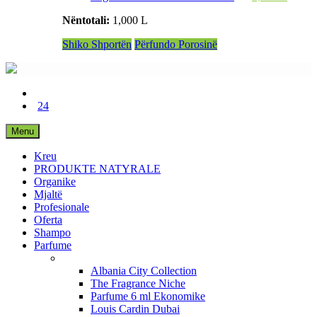
Nëntotali:
1,000 L
Shiko Shportën
Përfundo Porosinë
24
Menu
Kreu
PRODUKTE NATYRALE
Organike
Mjaltë
Profesionale
Oferta
Shampo
Parfume
Albania City Collection
The Fragrance Niche
Parfume 6 ml Ekonomike
Louis Cardin Dubai