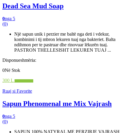
Dead Sea Mud Soap
0
nga 5
(0)
Një sapun unik i perzier me baltë nga deti i vdekur,
kombinimi i tij mbron lekuren tuaj nga bakteriet. Balta
ndihmon per te pastruar dhe rinovuar lëkurën tuaj.
PASTRON THELLESISHT LEKUREN TUAJ ...
Disponueshmëria:
0Në Stok
300 L
Shto në shportë
Ruaj si Favorite
Sapun Phenomenal me Mix Vajrash
0
nga 5
(0)
SAPUN 100% NATYRAL ME PERZIRJE VAJRASH