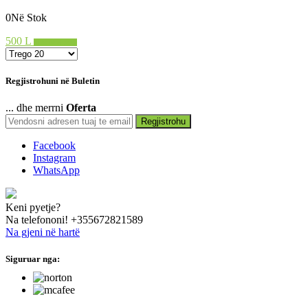
0Në Stok
500 L
Shto në shportë
Regjistrohuni në Buletin
... dhe merrni
Oferta
Regjistrohu
Facebook
Instagram
WhatsApp
Keni pyetje?
Na telefononi!
+355672821589
Na gjeni në hartë
Siguruar nga:
hide this text