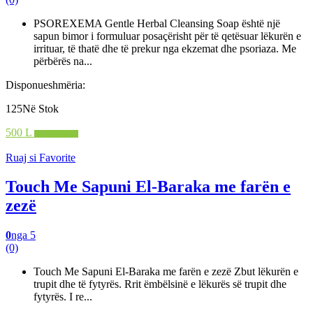
PSOREXEMA Gentle Herbal Cleansing Soap është një
sapun bimor i formuluar posaçërisht për të qetësuar lëkurën e
irrituar, të thatë dhe të prekur nga ekzemat dhe psoriaza. Me
përbërës na...
Disponueshmëria:
125Në Stok
500 L
Shto në shportë
Ruaj si Favorite
Touch Me Sapuni El-Baraka me farën e
zezë
0
nga 5
(0)
Touch Me Sapuni El-Baraka me farën e zezë Zbut lëkurën e
trupit dhe të fytyrës. Rrit ëmbëlsinë e lëkurës së trupit dhe
fytyrës. I re...