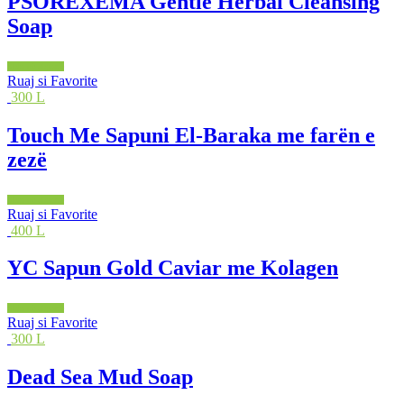
PSOREXEMA Gentle Herbal Cleansing
Soap
Shto në shportë
Ruaj si Favorite
300 L
Touch Me Sapuni El-Baraka me farën e
zezë
Shto në shportë
Ruaj si Favorite
400 L
YC Sapun Gold Caviar me Kolagen
Shto në shportë
Ruaj si Favorite
300 L
Dead Sea Mud Soap