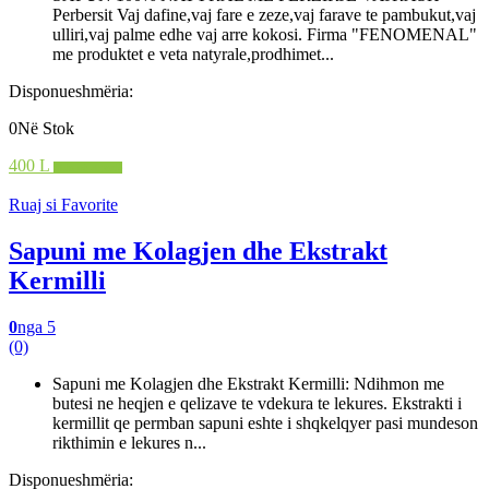
Perbersit Vaj dafine,vaj fare e zeze,vaj farave te pambukut,vaj
ulliri,vaj palme edhe vaj arre kokosi. Firma "FENOMENAL"
me produktet e veta natyrale,prodhimet...
Disponueshmëria:
0Në Stok
400 L
Shto në shportë
Ruaj si Favorite
Sapuni me Kolagjen dhe Ekstrakt
Kermilli
0
nga 5
(0)
Sapuni me Kolagjen dhe Ekstrakt Kermilli: Ndihmon me
butesi ne heqjen e qelizave te vdekura te lekures. Ekstrakti i
kermillit qe permban sapuni eshte i shqkelqyer pasi mundeson
rikthimin e lekures n...
Disponueshmëria: