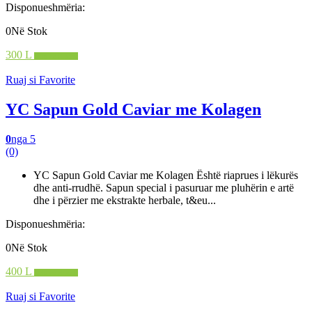
Disponueshmëria:
0Në Stok
300 L
Shto në shportë
Ruaj si Favorite
YC Sapun Gold Caviar me Kolagen
0
nga 5
(0)
YC Sapun Gold Caviar me Kolagen Është riaprues i lëkurës
dhe anti-rrudhë. Sapun special i pasuruar me pluhërin e artë
dhe i përzier me ekstrakte herbale, t&eu...
Disponueshmëria:
0Në Stok
400 L
Shto në shportë
Ruaj si Favorite