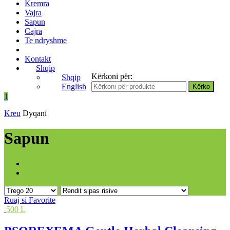
Kremra
Vajra
Sapun
Cajra
Te ndryshme
Kontakt
Shqip
Kërkoni për:
Shqip
English
1
Kreu
Dyqani
Sapun
Ruaj si Favorite
500 L