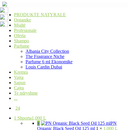
PRODUKTE NATYRALE
Organike
Mjaltë
Profesionale
Oferta
Shampo
Parfume
Albania City Collection
The Fragrance Niche
Parfume 6 ml Ekonomike
Louis Cardin Dubai
Kremra
Vajra
Sapun
Cajra
Te ndryshme
...
24
1
Shporta
1,000 L
×
PN
Organic Black Seed Oil 125 ml
1 ×
1,000 L