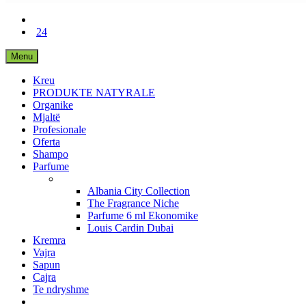
24
Menu
Kreu
PRODUKTE NATYRALE
Organike
Mjaltë
Profesionale
Oferta
Shampo
Parfume
Albania City Collection
The Fragrance Niche
Parfume 6 ml Ekonomike
Louis Cardin Dubai
Kremra
Vajra
Sapun
Cajra
Te ndryshme