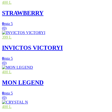
400 L
STRAWBERRY
0
nga 5
(0)
399 L
INVICTOS VICTORYI
0
nga 5
(0)
400 L
MON LEGEND
0
nga 5
(0)
400 L