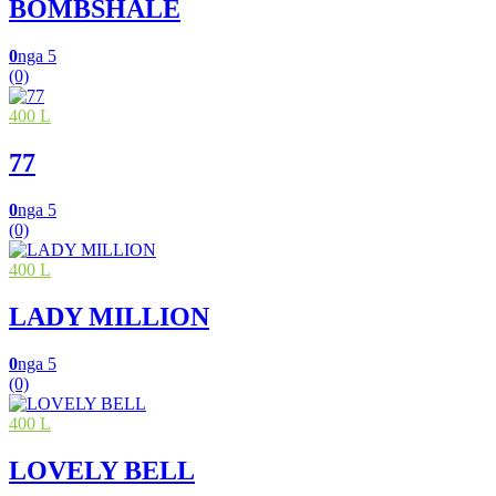
BOMBSHALE
0
nga 5
(0)
400 L
77
0
nga 5
(0)
400 L
LADY MILLION
0
nga 5
(0)
400 L
LOVELY BELL