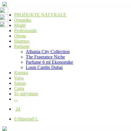
PRODUKTE NATYRALE
Organike
Mjaltë
Profesionale
Oferta
Shampo
Parfume
Albania City Collection
The Fragrance Niche
Parfume 6 ml Ekonomike
Louis Cardin Dubai
Kremra
Vajra
Sapun
Cajra
Te ndryshme
...
24
0
Shporta
0 L