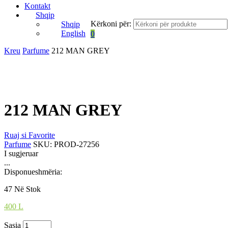
Kontakt
Shqip
Kërkoni për:
Shqip
English
0
Kreu
Parfume
212 MAN GREY
212 MAN GREY
Ruaj si Favorite
Parfume
SKU:
PROD-27256
I sugjeruar
...
Disponueshmëria:
47 Në Stok
400
L
Sasia