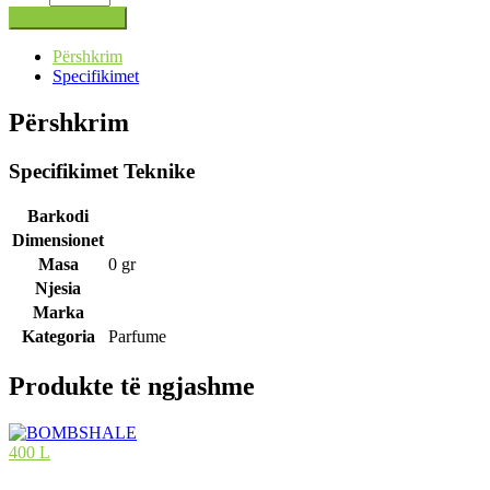
Shto në shportë
Përshkrim
Specifikimet
Përshkrim
Specifikimet Teknike
Barkodi
Dimensionet
Masa
0 gr
Njesia
Marka
Kategoria
Parfume
Produkte të ngjashme
400 L