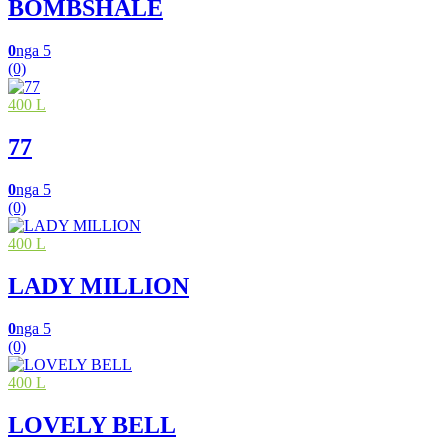
BOMBSHALE
0
nga 5
(0)
400 L
77
0
nga 5
(0)
400 L
LADY MILLION
0
nga 5
(0)
400 L
LOVELY BELL