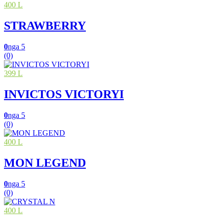
400 L
STRAWBERRY
0
nga 5
(0)
399 L
INVICTOS VICTORYI
0
nga 5
(0)
400 L
MON LEGEND
0
nga 5
(0)
400 L