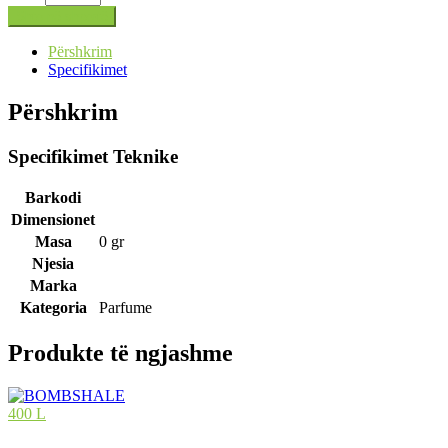
Shto në shportë
Përshkrim
Specifikimet
Përshkrim
Specifikimet Teknike
Barkodi
Dimensionet
Masa
0 gr
Njesia
Marka
Kategoria
Parfume
Produkte të ngjashme
400 L