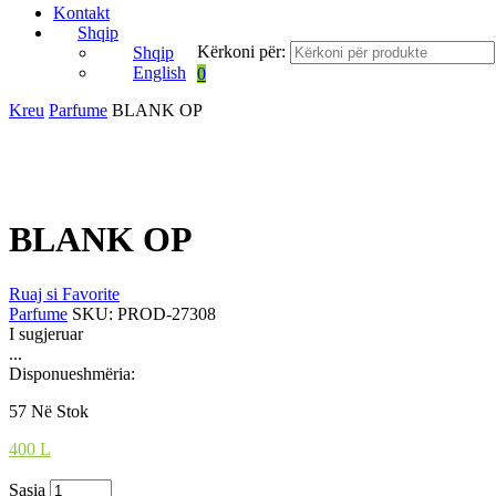
Kontakt
Shqip
Kërkoni për:
Shqip
English
0
Kreu
Parfume
BLANK OP
BLANK OP
Ruaj si Favorite
Parfume
SKU:
PROD-27308
I sugjeruar
...
Disponueshmëria:
57 Në Stok
400
L
Sasia