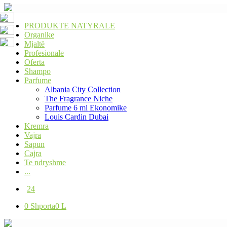
PRODUKTE NATYRALE
Organike
Mjaltë
Profesionale
Oferta
Shampo
Parfume
Albania City Collection
The Fragrance Niche
Parfume 6 ml Ekonomike
Louis Cardin Dubai
Kremra
Vajra
Sapun
Cajra
Te ndryshme
...
24
0
Shporta
0 L