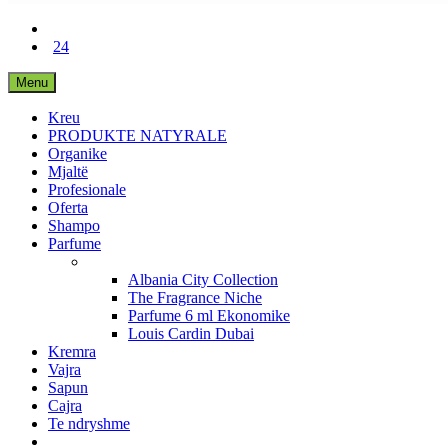
24
Menu
Kreu
PRODUKTE NATYRALE
Organike
Mjaltë
Profesionale
Oferta
Shampo
Parfume
Albania City Collection
The Fragrance Niche
Parfume 6 ml Ekonomike
Louis Cardin Dubai
Kremra
Vajra
Sapun
Cajra
Te ndryshme