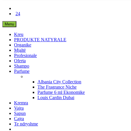
24
Menu
Kreu
PRODUKTE NATYRALE
Organike
Mjaltë
Profesionale
Oferta
Shampo
Parfume
Albania City Collection
The Fragrance Niche
Parfume 6 ml Ekonomike
Louis Cardin Dubai
Kremra
Vajra
Sapun
Cajra
Te ndryshme