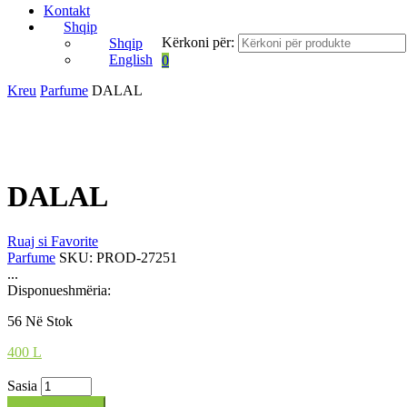
Kontakt
Shqip
Kërkoni për:
Shqip
English
0
Kreu
Parfume
DALAL
DALAL
Ruaj si Favorite
Parfume
SKU:
PROD-27251
...
Disponueshmëria:
56 Në Stok
400
L
Sasia
Shto në shportë