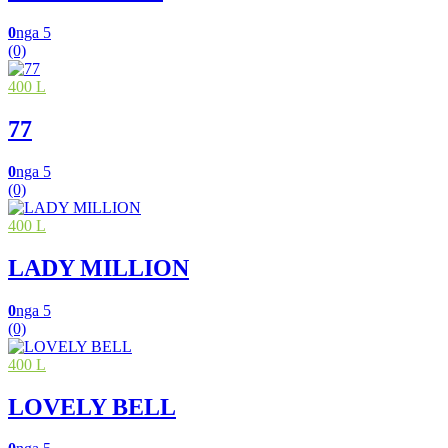
0
nga 5
(0)
400 L
77
0
nga 5
(0)
400 L
LADY MILLION
0
nga 5
(0)
400 L
LOVELY BELL