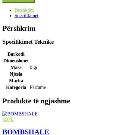
Përshkrim
Specifikimet
Përshkrim
Specifikimet Teknike
Barkodi
Dimensionet
Masa
0 gr
Njesia
Marka
Kategoria
Parfume
Produkte të ngjashme
400 L
BOMBSHALE