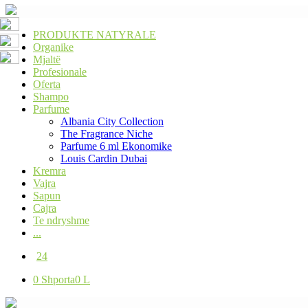
PRODUKTE NATYRALE
Organike
Mjaltë
Profesionale
Oferta
Shampo
Parfume
Albania City Collection
The Fragrance Niche
Parfume 6 ml Ekonomike
Louis Cardin Dubai
Kremra
Vajra
Sapun
Cajra
Te ndryshme
...
24
0
Shporta
0 L