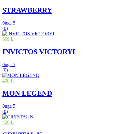
STRAWBERRY
0
nga 5
(0)
399 L
INVICTOS VICTORYI
0
nga 5
(0)
400 L
MON LEGEND
0
nga 5
(0)
400 L