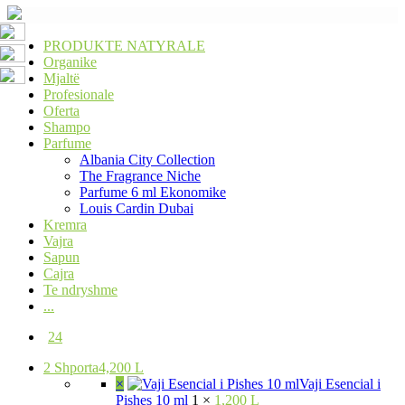
PRODUKTE NATYRALE
Organike
Mjaltë
Profesionale
Oferta
Shampo
Parfume
Albania City Collection
The Fragrance Niche
Parfume 6 ml Ekonomike
Louis Cardin Dubai
Kremra
Vajra
Sapun
Cajra
Te ndryshme
...
24
2
Shporta
4,200 L
×
Vaji Esencial i
Pishes 10 ml
1 ×
1,200 L