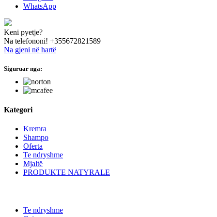
WhatsApp
Keni pyetje?
Na telefononi!
+355672821589
Na gjeni në hartë
Siguruar nga:
hide this text
Kategori
Kremra
Shampo
Oferta
Te ndryshme
Mjaltë
PRODUKTE NATYRALE
Te ndryshme