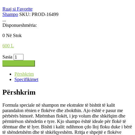
Ruaj si Favorite
Shampo
SKU:
PROD-16499
...
Disponueshmëria:
0 Në Stok
600
L
Sasia
Shto në shportë
Përshkrim
Specifikimet
Përshkrim
Formula speciale në shampon me ekstrakte të bishtit të kalit
parandalon rënien e flokëve dhe zbokthin. Ajo është e pasur me
përbërës bimorë. Mirëmban flokët, i jep volum dhe shkëlqim dhe
përmirëson shëndetin e tyre. Kjo shampo është ideale për flokë të
dëmtuar dhe të lyer. Bishti i kalit: ndihmon çdo lloj floku duke i bërë
të shëndetshëm dhe të shkëlqyeshëm. Rritja e shpejtë e flokëve