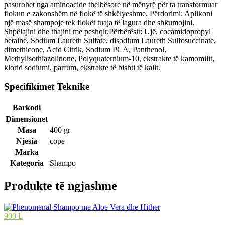
pasurohet nga aminoacide thelbësore në mënyrë për ta transformuar
flokun e zakonshëm në flokë të shkëlyeshme. Përdorimi: Aplikoni
një masë shampoje tek flokët tuaja të lagura dhe shkumojini.
Shpëlajini dhe thajini me peshqir.Përbërësit: Ujë, cocamidopropyl
betaine, Sodium Laureth Sulfate, disodium Laureth Sulfosuccinate,
dimethicone, Acid Citrik, Sodium PCA, Panthenol,
Methylisothiazolinone, Polyquaternium-10, ekstrakte të kamomilit,
klorid sodiumi, parfum, ekstrakte të bishti të kalit.
Specifikimet Teknike
Barkodi
Dimensionet
Masa
400 gr
Njesia
cope
Marka
Kategoria
Shampo
Produkte të ngjashme
900 L