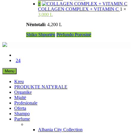
×
COLLAGEN COMPLEX + VITAMIN C
1 ×
3,000 L
Nëntotali:
4,200 L
Shiko Shportën
Përfundo Porosinë
24
Menu
Kreu
PRODUKTE NATYRALE
Organike
Mjaltë
Profesionale
Oferta
Shampo
Parfume
Albania City Collection