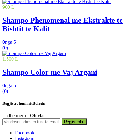
900 L
Shampo Phenomenal me Ekstrakte te
Bishtit te Kalit
0
nga 5
(0)
1,500 L
Shampo Color me Vaj Argani
0
nga 5
(0)
Regjistrohuni në Buletin
... dhe merrni
Oferta
Regjistrohu
Facebook
Instagram