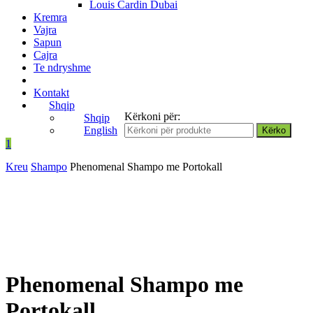
Louis Cardin Dubai
Kremra
Vajra
Sapun
Cajra
Te ndryshme
Kontakt
Shqip
Kërkoni për:
Shqip
English
1
Kreu
Shampo
Phenomenal Shampo me Portokall
Phenomenal Shampo me
Portokall