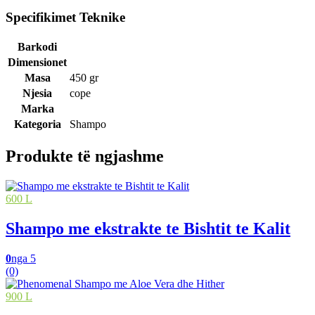
Specifikimet Teknike
Barkodi
Dimensionet
Masa
450 gr
Njesia
cope
Marka
Kategoria
Shampo
Produkte të ngjashme
600 L
Shampo me ekstrakte te Bishtit te Kalit
0
nga 5
(0)
900 L