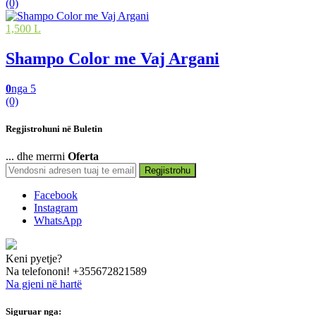
(0)
1,500 L
Shampo Color me Vaj Argani
0
nga 5
(0)
Regjistrohuni në Buletin
... dhe merrni
Oferta
Regjistrohu
Facebook
Instagram
WhatsApp
Keni pyetje?
Na telefononi!
+355672821589
Na gjeni në hartë
Siguruar nga:
hide this text