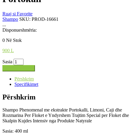
Ruaj si Favorite
Shampo
SKU:
PROD-16661
...
Disponueshmëria:
0 Në Stok
900
L
Sasia
Shto në shportë
Përshkrim
Specifikimet
Përshkrim
Shampo Phenomenal me ekstrakte Portokalli, Limoni, Caji dhe
Rozmarina Per Floket e Yndyrshem Trajtim Special per Floket dhe
Skalpin Kujdes Intensiv nga Produkte Natyrale
Sasia: 400 ml