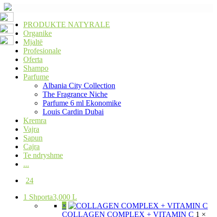
PRODUKTE NATYRALE
Organike
Mjaltë
Profesionale
Oferta
Shampo
Parfume
Albania City Collection
The Fragrance Niche
Parfume 6 ml Ekonomike
Louis Cardin Dubai
Kremra
Vajra
Sapun
Cajra
Te ndryshme
...
24
1
Shporta
3,000 L
×
COLLAGEN COMPLEX + VITAMIN C
1 ×