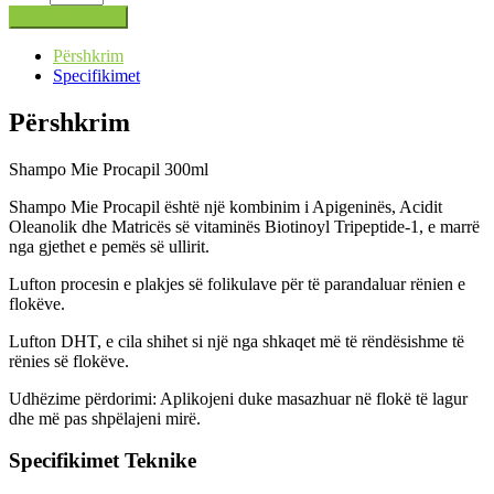
Shto në shportë
Përshkrim
Specifikimet
Përshkrim
Shampo Mie Procapil 300ml
Shampo Mie Procapil është një kombinim i Apigeninës, Acidit
Oleanolik dhe Matricës së vitaminës Biotinoyl Tripeptide-1, e marrë
nga gjethet e pemës së ullirit.
Lufton procesin e plakjes së folikulave për të parandaluar rënien e
flokëve.
Lufton DHT, e cila shihet si një nga shkaqet më të rëndësishme të
rënies së flokëve.
Udhëzime përdorimi: Aplikojeni duke masazhuar në flokë të lagur
dhe më pas shpëlajeni mirë.
Specifikimet Teknike