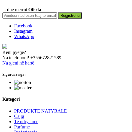
... dhe merrni
Oferta
Regjistrohu
Facebook
Instagram
WhatsApp
Keni pyetje?
Na telefononi!
+355672821589
Na gjeni në hartë
Siguruar nga:
hide this text
Kategori
PRODUKTE NATYRALE
Cajra
Te ndryshme
Parfume