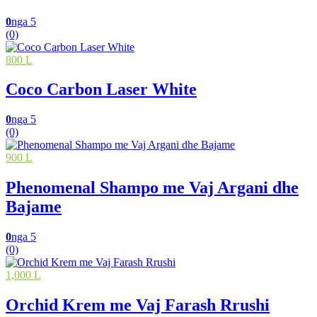
0
nga 5
(0)
800 L
Coco Carbon Laser White
0
nga 5
(0)
900 L
Phenomenal Shampo me Vaj Argani dhe
Bajame
0
nga 5
(0)
1,000 L
Orchid Krem me Vaj Farash Rrushi