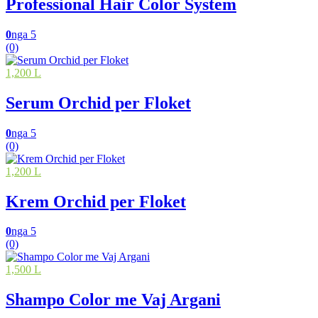
Professional Hair Color System
0
nga 5
(0)
1,200 L
Serum Orchid per Floket
0
nga 5
(0)
1,200 L
Krem Orchid per Floket
0
nga 5
(0)
1,500 L
Shampo Color me Vaj Argani