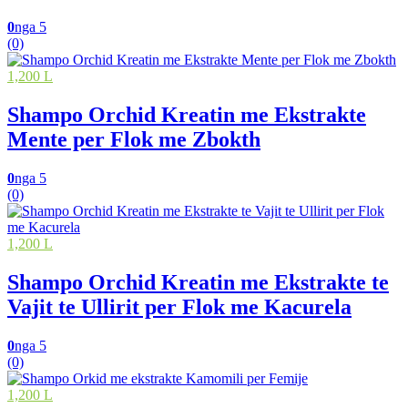
0
nga 5
(0)
1,200 L
Shampo Orchid Kreatin me Ekstrakte
Mente per Flok me Zbokth
0
nga 5
(0)
1,200 L
Shampo Orchid Kreatin me Ekstrakte te
Vajit te Ullirit per Flok me Kacurela
0
nga 5
(0)
1,200 L