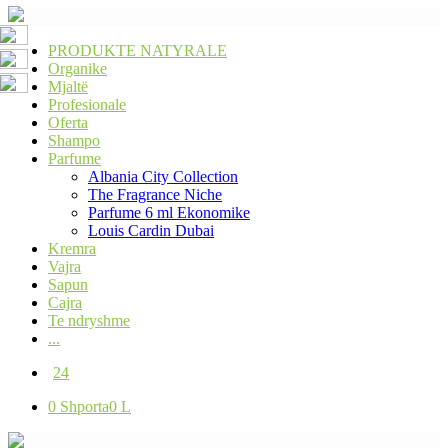
PRODUKTE NATYRALE
Organike
Mjaltë
Profesionale
Oferta
Shampo
Parfume
Albania City Collection
The Fragrance Niche
Parfume 6 ml Ekonomike
Louis Cardin Dubai
Kremra
Vajra
Sapun
Cajra
Te ndryshme
...
24
0
Shporta
0 L