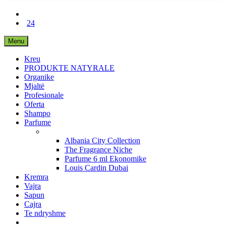
24
Menu
Kreu
PRODUKTE NATYRALE
Organike
Mjaltë
Profesionale
Oferta
Shampo
Parfume
Albania City Collection
The Fragrance Niche
Parfume 6 ml Ekonomike
Louis Cardin Dubai
Kremra
Vajra
Sapun
Cajra
Te ndryshme