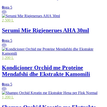
0
nga 5
(0)
2,500 L
Serumi Mie Rigjenerues AHA 30ml
0
nga 5
(0)
1,200 L
Kondicioner Orchid me Proteine
Mendafshi dhe Ekstrakte Kamomili
0
nga 5
(0)
1,200 L