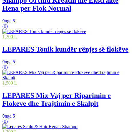
Shampo Orchid Kreatin me Ekstrakte
Hena per Flok Normal
0
nga 5
(0)
1,200 L
LEPARES Tonik kundër rënjes së flokëve
0
nga 5
(0)
1,500 L
LEPARES Mix Vaj per Riparimin e
Flokeve dhe Trajtimin e Skalpit
0
nga 5
(0)
1,200 L