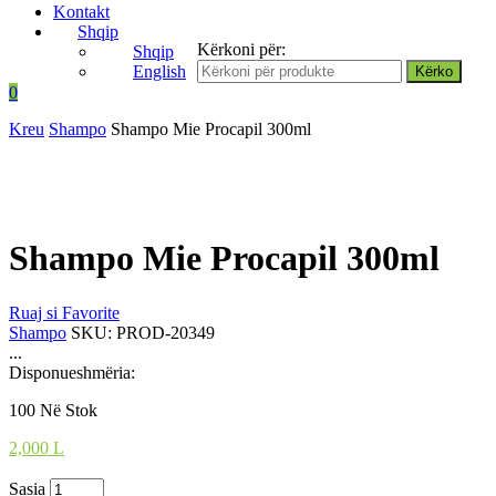
Kontakt
Shqip
Kërkoni për:
Shqip
English
0
Kreu
Shampo
Shampo Mie Procapil 300ml
Shampo Mie Procapil 300ml
Ruaj si Favorite
Shampo
SKU:
PROD-20349
...
Disponueshmëria:
100 Në Stok
2,000
L
Sasia