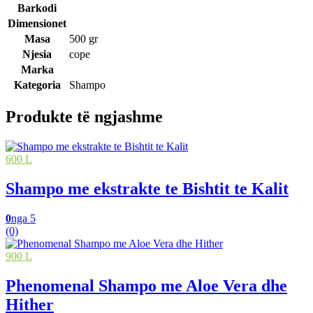
Barkodi
Dimensionet
Masa
500 gr
Njesia
cope
Marka
Kategoria
Shampo
Produkte të ngjashme
600 L
Shampo me ekstrakte te Bishtit te Kalit
0
nga 5
(0)
900 L
Phenomenal Shampo me Aloe Vera dhe
Hither