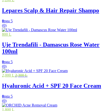
Lepares Scalp & Hair Repair Shampo
0
nga 5
(0)
800 L
Uje Trendafili - Damascus Rose Water
100ml
0
nga 5
(0)
2,000 L
2,300 L
Hyaluronic Acid + SPF 20 Face Cream
0
nga 5
(0)
1,800 L