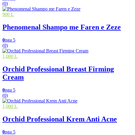
(0)
900 L
Phenomenal Shampo me Faren e Zeze
0
nga 5
(0)
1,000 L
Orchid Professional Breast Firming
Cream
0
nga 5
(0)
1,000 L
Orchid Professional Krem Anti Acne
0
nga 5