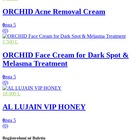
ORCHID Acne Removal Cream
0
nga 5
(0)
1,500 L
ORCHID Face Cream for Dark Spot &
Melasma Treatment
0
nga 5
(0)
18,000 L
AL LUJAIN VIP HONEY
0
nga 5
(0)
Regjistrohuni në Buletin