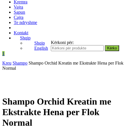
Kremra
Vajra
Sapun
Cajra
Te ndryshme
Kontakt
Shqip
Kërkoni për:
Shqip
English
1
Kreu
Shampo
Shampo Orchid Kreatin me Ekstrakte Hena per Flok
Normal
Shampo Orchid Kreatin me
Ekstrakte Hena per Flok
Normal