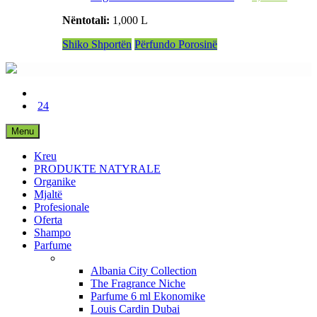
Nëntotali:
1,000 L
Shiko Shportën
Përfundo Porosinë
24
Menu
Kreu
PRODUKTE NATYRALE
Organike
Mjaltë
Profesionale
Oferta
Shampo
Parfume
Albania City Collection
The Fragrance Niche
Parfume 6 ml Ekonomike
Louis Cardin Dubai