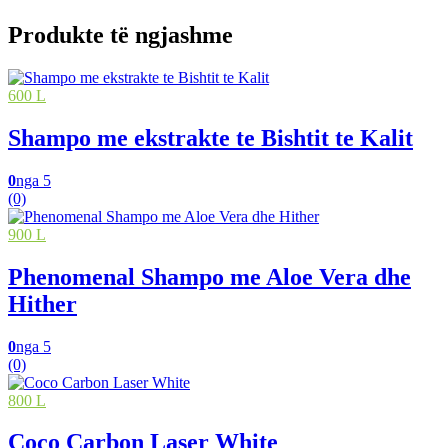
Produkte të ngjashme
600 L
Shampo me ekstrakte te Bishtit te Kalit
0
nga 5
(0)
900 L
Phenomenal Shampo me Aloe Vera dhe
Hither
0
nga 5
(0)
800 L
Coco Carbon Laser White