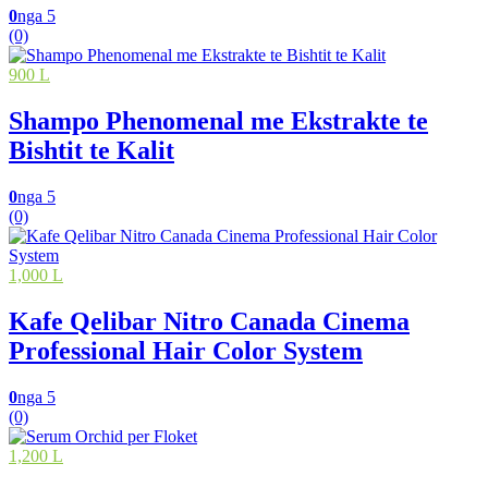
0
nga 5
(0)
900 L
Shampo Phenomenal me Ekstrakte te
Bishtit te Kalit
0
nga 5
(0)
1,000 L
Kafe Qelibar Nitro Canada Cinema
Professional Hair Color System
0
nga 5
(0)
1,200 L