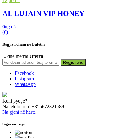
18,000 L
AL LUJAIN VIP HONEY
0
nga 5
(0)
Regjistrohuni në Buletin
... dhe merrni
Oferta
Regjistrohu
Facebook
Instagram
WhatsApp
Keni pyetje?
Na telefononi!
+355672821589
Na gjeni në hartë
Siguruar nga:
hide this text