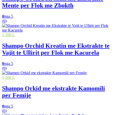
Mente per Flok me Zbokth
0
nga 5
(0)
1,200 L
Shampo Orchid Kreatin me Ekstrakte te
Vajit te Ullirit per Flok me Kacurela
0
nga 5
(0)
1,200 L
Shampo Orkid me ekstrakte Kamomili
per Femije
0
nga 5
(0)