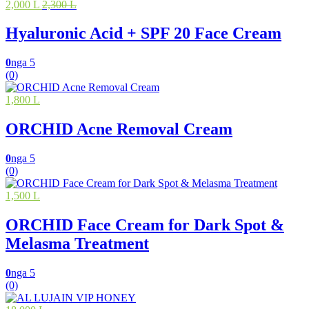
2,000 L
2,300 L
Hyaluronic Acid + SPF 20 Face Cream
0
nga 5
(0)
1,800 L
ORCHID Acne Removal Cream
0
nga 5
(0)
1,500 L
ORCHID Face Cream for Dark Spot &
Melasma Treatment
0
nga 5
(0)