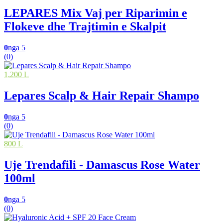
LEPARES Mix Vaj per Riparimin e
Flokeve dhe Trajtimin e Skalpit
0
nga 5
(0)
1,200 L
Lepares Scalp & Hair Repair Shampo
0
nga 5
(0)
800 L
Uje Trendafili - Damascus Rose Water
100ml
0
nga 5
(0)