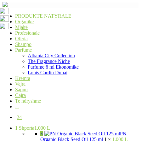
PRODUKTE NATYRALE
Organike
Mjaltë
Profesionale
Oferta
Shampo
Parfume
Albania City Collection
The Fragrance Niche
Parfume 6 ml Ekonomike
Louis Cardin Dubai
Kremra
Vajra
Sapun
Cajra
Te ndryshme
...
24
1
Shporta
1,000 L
×
PN
Organic Black Seed Oil 125 ml
1 ×
1,000 L