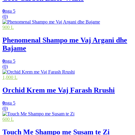
0
nga 5
(0)
900 L
Phenomenal Shampo me Vaj Argani dhe
Bajame
0
nga 5
(0)
1,000 L
Orchid Krem me Vaj Farash Rrushi
0
nga 5
(0)
600 L
Touch Me Shampo me Susam te Zi