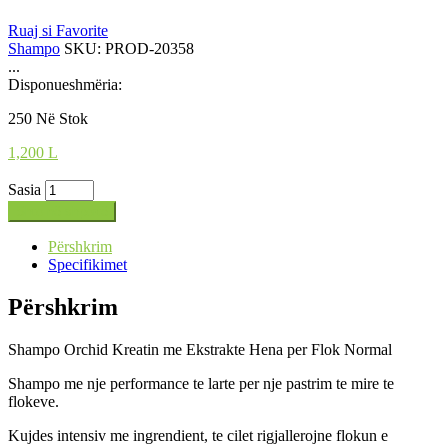
Ruaj si Favorite
Shampo
SKU:
PROD-20358
...
Disponueshmëria:
250 Në Stok
1,200
L
Sasia
Shto në shportë
Përshkrim
Specifikimet
Përshkrim
Shampo Orchid Kreatin me Ekstrakte Hena per Flok Normal
Shampo me nje performance te larte per nje pastrim te mire te
flokeve.
Kujdes intensiv me ingrendient, te cilet rigjallerojne flokun e