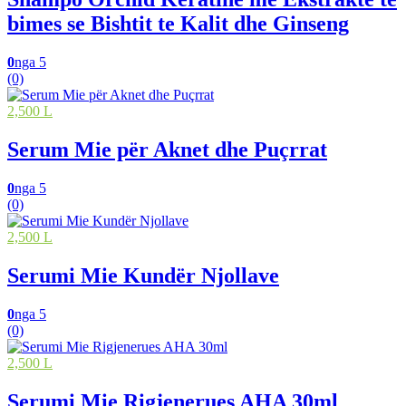
bimes se Bishtit te Kalit dhe Ginseng
0
nga 5
(0)
2,500 L
Serum Mie për Aknet dhe Puçrrat
0
nga 5
(0)
2,500 L
Serumi Mie Kundër Njollave
0
nga 5
(0)
2,500 L
Serumi Mie Rigjenerues AHA 30ml