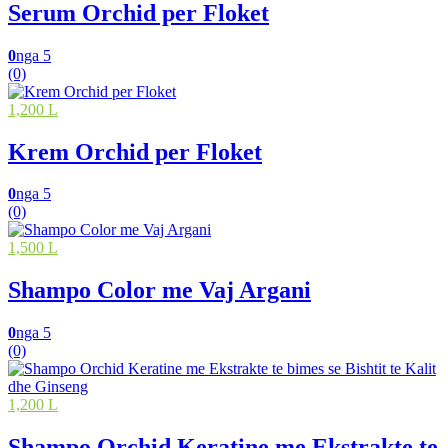
Serum Orchid per Floket
0
nga 5
(0)
1,200 L
Krem Orchid per Floket
0
nga 5
(0)
1,500 L
Shampo Color me Vaj Argani
0
nga 5
(0)
1,200 L
Shampo Orchid Keratine me Ekstrakte te