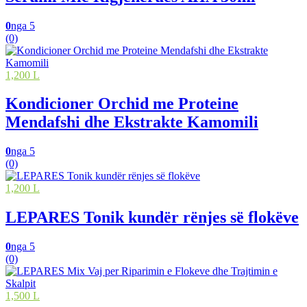
0
nga 5
(0)
1,200 L
Kondicioner Orchid me Proteine
Mendafshi dhe Ekstrakte Kamomili
0
nga 5
(0)
1,200 L
LEPARES Tonik kundër rënjes së flokëve
0
nga 5
(0)
1,500 L