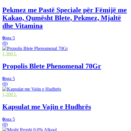
Pekmez me Pastë Speciale për Fëmijë me
Kakao, Qumësht Blete, Pekmez, Mjaltë
dhe Vitamina
0
nga 5
(0)
1,300 L
Propolis Blete Phenomenal 70Gr
0
nga 5
(0)
1,200 L
Kapsulat me Vajin e Hudhrës
0
nga 5
(0)