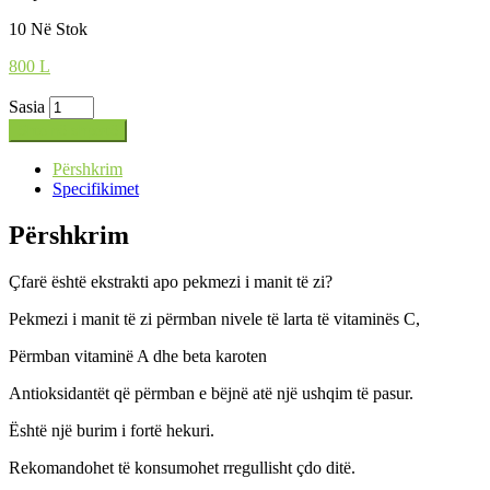
10 Në Stok
800
L
Sasia
Shto në shportë
Përshkrim
Specifikimet
Përshkrim
Çfarë është ekstrakti apo pekmezi i manit të zi?
Pekmezi i manit të zi përmban nivele të larta të vitaminës C,
Përmban vitaminë A dhe beta karoten
Antioksidantët që përmban e bëjnë atë një ushqim të pasur.
Është një burim i fortë hekuri.
Rekomandohet të konsumohet rregullisht çdo ditë.