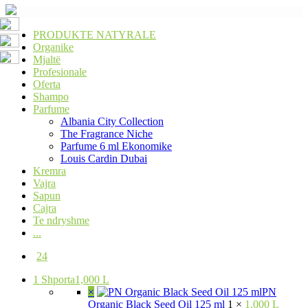
PRODUKTE NATYRALE
Organike
Mjaltë
Profesionale
Oferta
Shampo
Parfume
Albania City Collection
The Fragrance Niche
Parfume 6 ml Ekonomike
Louis Cardin Dubai
Kremra
Vajra
Sapun
Cajra
Te ndryshme
...
24
1
Shporta
1,000 L
×
PN
Organic Black Seed Oil 125 ml
1 ×
1,000 L