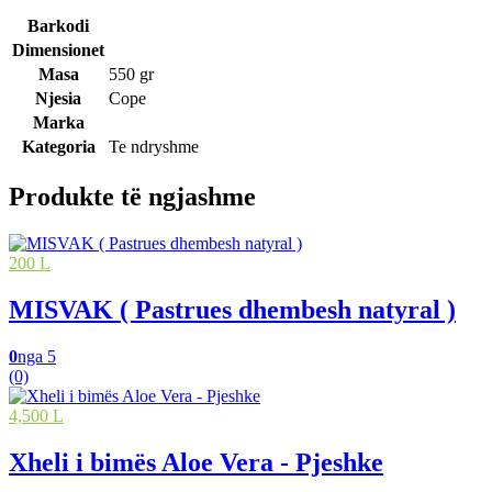
Barkodi
Dimensionet
Masa
550 gr
Njesia
Cope
Marka
Kategoria
Te ndryshme
Produkte të ngjashme
200 L
MISVAK ( Pastrues dhembesh natyral )
0
nga 5
(0)
4,500 L
Xheli i bimës Aloe Vera - Pjeshke