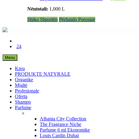
Nëntotali:
1,000 L
Shiko Shportën
Përfundo Porosinë
24
Menu
Kreu
PRODUKTE NATYRALE
Organike
Mjaltë
Profesionale
Oferta
Shampo
Parfume
Albania City Collection
The Fragrance Niche
Parfume 6 ml Ekonomike
Louis Cardin Dubai