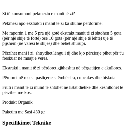
Si të konsumoni pekmezin e manit të zi?
Pekmezi apo ekstrakti i manit të zi ka shumë përdorime:
Me raportin 1 me 5 pra një gotë ekstrakt manit të zi shtohen 5 gota
(për një shije të fortë) ose 10 gota (për një shije të lehtë) ujë të
pijshëm (në varësi të shijes) dhe bëhet shurupi.
Përzihet mani i zi, shtrydhet lëngu i tij dhe kjo përzierje pihet për t'u
freskuar në muajt e verës.
Ekstrakti i manit të zi përdoret gjithashtu në përgatitjen e akullores.
Përdoret në receta pastiçerie si ëmbëlsira, cupcakes dhe biskota.
Fruti i manit të zi mund të shtohet në listat dietike dhe këshillohet të
përzihet me kos.
Produkt Organik
Paketim me Sasi 430 gr
Specifikimet Teknike