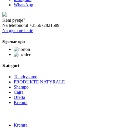
WhatsApp
Keni pyetje?
Na telefononi!
+355672821589
Na gjeni në hartë
Siguruar nga:
hide this text
Kategori
Te ndryshme
PRODUKTE NATYRALE
Shampo
Cajra
Oferta
Kremra
Kremra