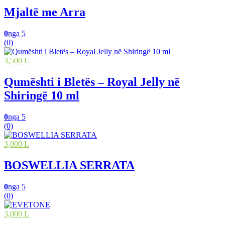
Mjaltë me Arra
0
nga 5
(0)
3,500 L
Qumështi i Bletës – Royal Jelly në
Shiringë 10 ml
0
nga 5
(0)
3,000 L
BOSWELLIA SERRATA
0
nga 5
(0)
3,000 L