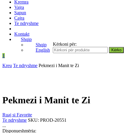
Kremra
Vajra
Sapun
Cajra
Te ndryshme
Kontakt
Shqip
Kërkoni për:
Shqip
English
1
Kreu
Te ndryshme
Pekmezi i Manit te Zi
Pekmezi i Manit te Zi
Ruaj si Favorite
Te ndryshme
SKU:
PROD-20551
...
Disponueshmëria: