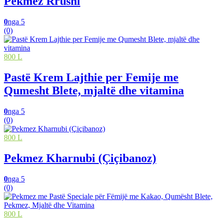
Pekmez Rrushi
0
nga 5
(0)
800 L
Pastë Krem Lajthie per Femije me
Qumesht Blete, mjaltë dhe vitamina
0
nga 5
(0)
800 L
Pekmez Kharnubi (Çiçibanoz)
0
nga 5
(0)
800 L