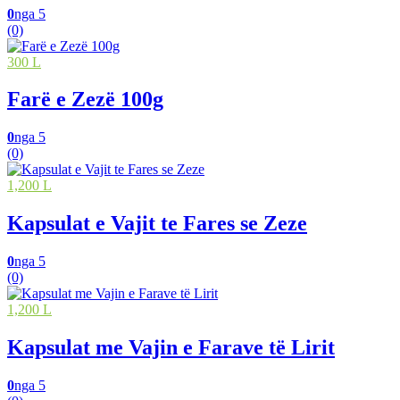
0
nga 5
(0)
300 L
Farë e Zezë 100g
0
nga 5
(0)
1,200 L
Kapsulat e Vajit te Fares se Zeze
0
nga 5
(0)
1,200 L
Kapsulat me Vajin e Farave të Lirit
0
nga 5