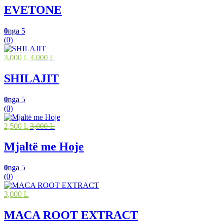
EVETONE
0
nga 5
(0)
3,000 L
4,000 L
SHILAJIT
0
nga 5
(0)
2,500 L
3,000 L
Mjaltë me Hoje
0
nga 5
(0)
3,000 L
MACA ROOT EXTRACT