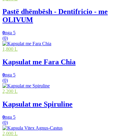
Pastë dhëmbësh - Dentifricio - me
OLIVUM
0
nga 5
(0)
1,800 L
Kapsulat me Fara Chia
0
nga 5
(0)
2,200 L
Kapsulat me Spiruline
0
nga 5
(0)
2,000 L