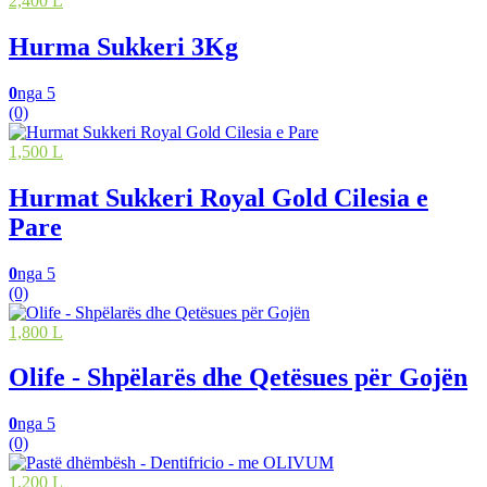
2,400 L
Hurma Sukkeri 3Kg
0
nga 5
(0)
1,500 L
Hurmat Sukkeri Royal Gold Cilesia e
Pare
0
nga 5
(0)
1,800 L
Olife - Shpëlarës dhe Qetësues për Gojën
0
nga 5
(0)
1,200 L