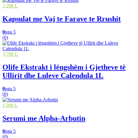
1,200 L
Kapsulat me Vaj te Farave te Rrushit
0
nga 5
(0)
3,700 L
Olife Ekstrakt i lëngshëm i Gjetheve të
Ullirit dhe Luleve Calendula 1L
0
nga 5
(0)
1,000 L
Serumi me Alpha-Arbutin
0
nga 5
(0)