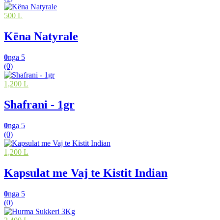
500 L
Këna Natyrale
0
nga 5
(0)
1,200 L
Shafrani - 1gr
0
nga 5
(0)
1,200 L
Kapsulat me Vaj te Kistit Indian
0
nga 5
(0)