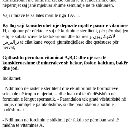
nëpërmjet saj janë mjekuar shumë sëmundje në të shkuarën.
Vaji i farave të sallatës marule nga TACT.
Ky lloj vaji konsiderohet një depozitë mjaft e pasur e vitaminës
H
, e njohur për efektet e saj në kurimin e sterilitetit, për përmbajtjen
e tij të substancave të laktokarionit dhe tralires لاكتوكاريون و
تراليرس të cilat kanë veçori gjumëndjellëse dhe qetësuese për
nervat;
Gjithashtu përmban vitaminat A,B,C dhe një sasi të
konsiderueshme të mineraleve si: hekur, fosfor, kalcium, bakër
dhe jod.
Indikimet:
- Ndihmon në rastet e sterilitetit dhe ekuilibrimit të hormoneve
seksuale në trupin e njeriut, si dhe luan rol të rëndësishëm në
formimin e lëngut spermatik. - Parandalon tek gratë vështirësitë në
lindje, dhimbjet e parakohshme, si dhe parandalon abortin e
padëshiruar.
- Ndihmon në forcimin e shikimit për faktin se përmban sasi të
mëdha të vitaminës A.