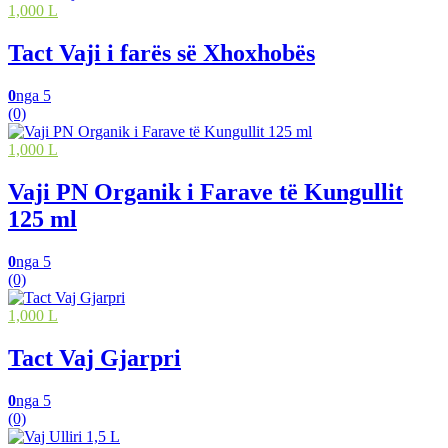
1,000 L
Tact Vaji i farës së Xhoxhobës
0
nga 5
(0)
1,000 L
Vaji PN Organik i Farave të Kungullit
125 ml
0
nga 5
(0)
1,000 L
Tact Vaj Gjarpri
0
nga 5
(0)