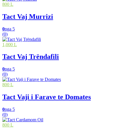
800 L
Tact Vaj Murrizi
0
nga 5
(0)
1,000 L
Tact Vaj Trëndafili
0
nga 5
(0)
800 L
Tact Vaji i Farave te Domates
0
nga 5
(0)
800 L