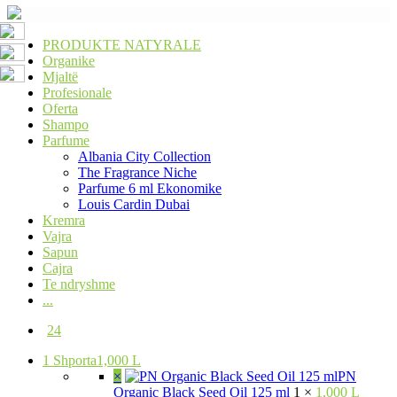
PRODUKTE NATYRALE
Organike
Mjaltë
Profesionale
Oferta
Shampo
Parfume
Albania City Collection
The Fragrance Niche
Parfume 6 ml Ekonomike
Louis Cardin Dubai
Kremra
Vajra
Sapun
Cajra
Te ndryshme
...
24
1
Shporta
1,000 L
×
PN
Organic Black Seed Oil 125 ml
1 ×
1,000 L