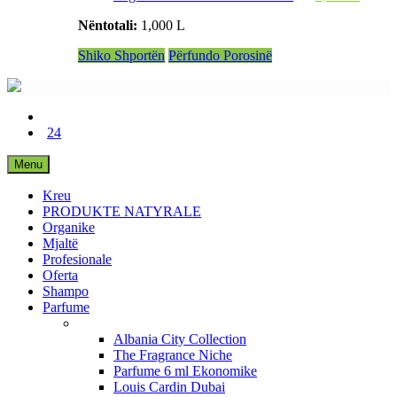
Nëntotali:
1,000 L
Shiko Shportën
Përfundo Porosinë
24
Menu
Kreu
PRODUKTE NATYRALE
Organike
Mjaltë
Profesionale
Oferta
Shampo
Parfume
Albania City Collection
The Fragrance Niche
Parfume 6 ml Ekonomike
Louis Cardin Dubai