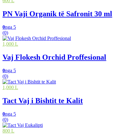
600 L
PN Vaji Organik të Safronit 30 ml
0
nga 5
(0)
1,000 L
Vaj Flokesh Orchid Proffesional
0
nga 5
(0)
1,000 L
Tact Vaj i Bishtit te Kalit
0
nga 5
(0)
800 L