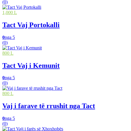
(0)
1,000 L
Tact Vaj Portokalli
0
nga 5
(0)
800 L
Tact Vaj i Kemunit
0
nga 5
(0)
800 L
Vaj i farave të rrushit nga Tact
0
nga 5
(0)