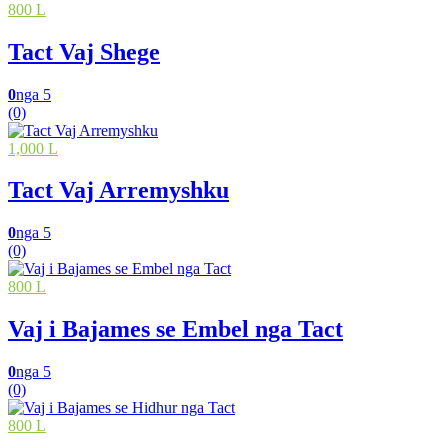
800 L
Tact Vaj Shege
0
nga 5
(0)
1,000 L
Tact Vaj Arremyshku
0
nga 5
(0)
800 L
Vaj i Bajames se Embel nga Tact
0
nga 5
(0)
800 L