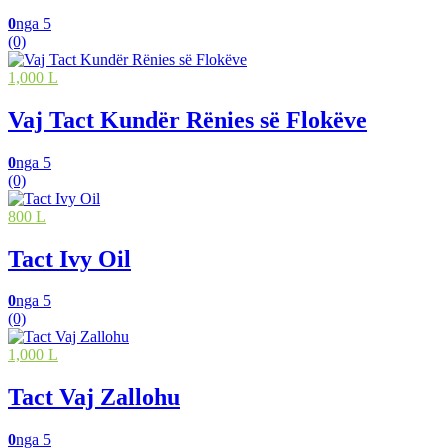
0
nga 5
(0)
1,000 L
Vaj Tact Kundër Rënies së Flokëve
0
nga 5
(0)
800 L
Tact Ivy Oil
0
nga 5
(0)
1,000 L
Tact Vaj Zallohu
0
nga 5