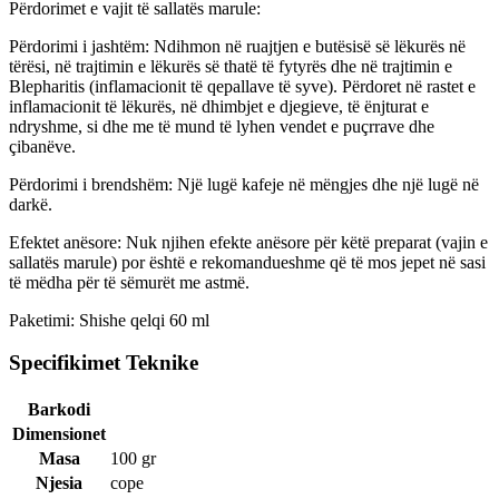
Përdorimet e vajit të sallatës marule:
Përdorimi i jashtëm: Ndihmon në ruajtjen e butësisë së lëkurës në
tërësi, në trajtimin e lëkurës së thatë të fytyrës dhe në trajtimin e
Blepharitis (inflamacionit të qepallave të syve). Përdoret në rastet e
inflamacionit të lëkurës, në dhimbjet e djegieve, të ënjturat e
ndryshme, si dhe me të mund të lyhen vendet e puçrrave dhe
çibanëve.
Përdorimi i brendshëm: Një lugë kafeje në mëngjes dhe një lugë në
darkë.
Efektet anësore: Nuk njihen efekte anësore për këtë preparat (vajin e
sallatës marule) por është e rekomandueshme që të mos jepet në sasi
të mëdha për të sëmurët me astmë.
Paketimi: Shishe qelqi 60 ml
Specifikimet Teknike
Barkodi
Dimensionet
Masa
100 gr
Njesia
cope