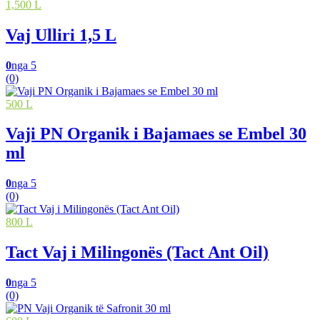
1,500 L
Vaj Ulliri 1,5 L
0
nga 5
(0)
500 L
Vaji PN Organik i Bajamaes se Embel 30
ml
0
nga 5
(0)
800 L
Tact Vaj i Milingonës (Tact Ant Oil)
0
nga 5
(0)