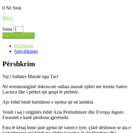
0 Në Stok
800
L
Sasia
Shto në shportë
Përshkrim
Specifikimet
Përshkrim
Vaj i Sallates Marule nga Tact
Në terminologjinë shkencore sallata marule njihet me termin Sative
Lactuca dhe i përket një grupi të përbërë.
Ajo është bimë barishtore e njohur që në lashtësi.
Vendi i saj i origjinës është Azia Perëndimore dhe Evropa Jugore.
Faraonët e kanë përdorur gjerësisht.
Fara të kësaj bime janë gjetur në varret e tyre, çfarë dëshmon se ata e
konsideronin një bimë me efekte kurative të rëndësishme dhe