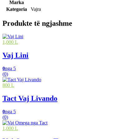
Marka
Kategoria
Vajra
Produkte të ngjashme
1,000 L
Vaj Lini
0
nga 5
(0)
800 L
Tact Vaj Livando
0
nga 5
(0)
1,000 L