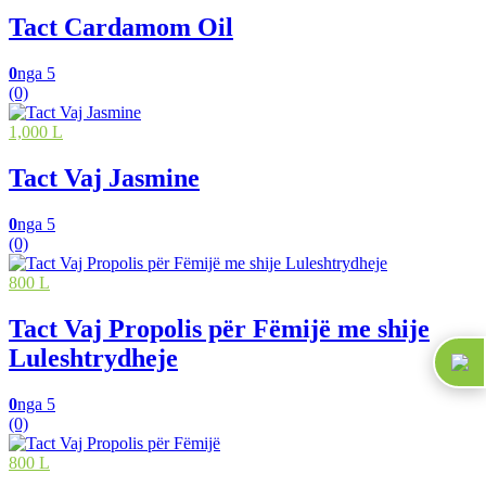
Tact Cardamom Oil
0
nga 5
(0)
1,000 L
Tact Vaj Jasmine
0
nga 5
(0)
800 L
Tact Vaj Propolis për Fëmijë me shije
Luleshtrydheje
0
nga 5
(0)
800 L