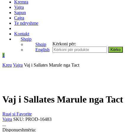
Kremra
Vajra
Sapun
Cajra
Te ndryshme
Kontakt
Shqip
Kërkoni për:
Shqip
English
1
Kreu
Vajra
Vaj i Sallates Marule nga Tact
Vaj i Sallates Marule nga Tact
Ruaj si Favorite
Vajra
SKU:
PROD-16483
...
Disponueshmëria: