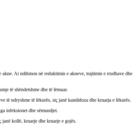
me akne. Ai ndihmon në reduktimin e akneve, trajtimin e rrudhave dhe
 pamje të shëndetshme dhe të lëmuar.
neve të ndryshme të lëkurës, siç janë kandidoza dhe kruarja e lëkurës.
 nga infeksionet dhe sëmundjet.
 janë kollë, kruarje dhe kruarje e gojës.