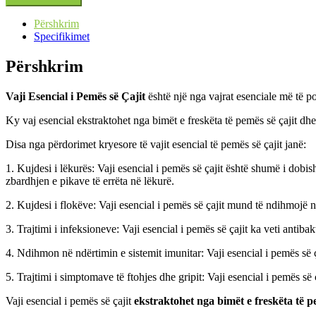
Përshkrim
Specifikimet
Përshkrim
Vaji Esencial i Pemës së Çajit
është një nga vajrat esenciale më të p
Ky vaj esencial ekstraktohet nga bimët e freskëta të pemës së çajit dhe
Disa nga përdorimet kryesore të vajit esencial të pemës së çajit janë:
1. Kujdesi i lëkurës: Vaji esencial i pemës së çajit është shumë i do
zbardhjen e pikave të errëta në lëkurë.
2. Kujdesi i flokëve: Vaji esencial i pemës së çajit mund të ndihmojë 
3. Trajtimi i infeksioneve: Vaji esencial i pemës së çajit ka veti anti
4. Ndihmon në ndërtimin e sistemit imunitar: Vaji esencial i pemës së ç
5. Trajtimi i simptomave të ftohjes dhe gripit: Vaji esencial i pemës së
Vaji esencial i pemës së çajit
ekstraktohet nga bimët e freskëta të pe