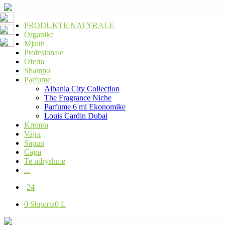
PRODUKTE NATYRALE
Organike
Mjaltë
Profesionale
Oferta
Shampo
Parfume
Albania City Collection
The Fragrance Niche
Parfume 6 ml Ekonomike
Louis Cardin Dubai
Kremra
Vajra
Sapun
Cajra
Te ndryshme
...
24
0
Shporta
0 L