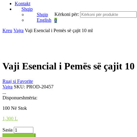
Kontakt
Shqip
Kërkoni për:
Shqip
English
0
Kreu
Vajra
Vaji Esencial i Pemës së çajit 10 ml
Vaji Esencial i Pemës së çajit 10
Ruaj si Favorite
Vajra
SKU:
PROD-20457
...
Disponueshmëria:
100 Në Stok
1,300
L
Sasia
Shto në shportë