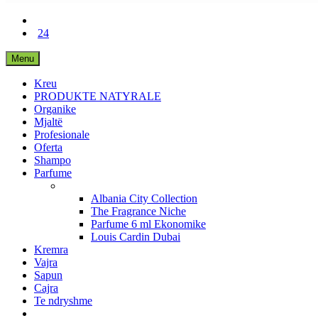
24
Menu
Kreu
PRODUKTE NATYRALE
Organike
Mjaltë
Profesionale
Oferta
Shampo
Parfume
Albania City Collection
The Fragrance Niche
Parfume 6 ml Ekonomike
Louis Cardin Dubai
Kremra
Vajra
Sapun
Cajra
Te ndryshme