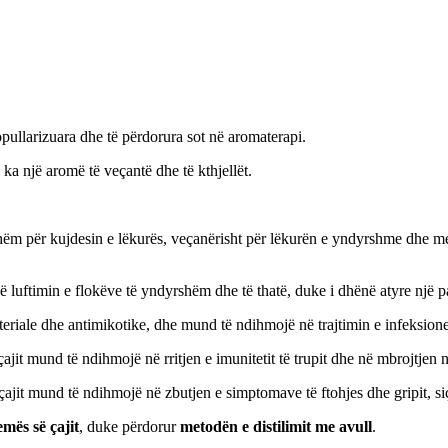
opullarizuara dhe të përdorura sot në aromaterapi.
 ka një aromë të veçantë dhe të kthjellët.
bishëm për kujdesin e lëkurës, veçanërisht për lëkurën e yndyrshme dhe 
në luftimin e flokëve të yndyrshëm dhe të thatë, duke i dhënë atyre një
bakteriale dhe antimikotike, dhe mund të ndihmojë në trajtimin e infeksio
ajit mund të ndihmojë në rritjen e imunitetit të trupit dhe në mbrojtjen
 çajit mund të ndihmojë në zbutjen e simptomave të ftohjes dhe gripit, siç
mës së çajit
, duke përdorur
metodën e distilimit me avull
.