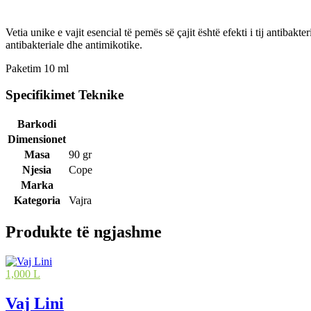
Vetia unike e vajit esencial të pemës së çajit është efekti i tij antibakt
antibakteriale dhe antimikotike.
Paketim 10 ml
Specifikimet Teknike
Barkodi
Dimensionet
Masa
90 gr
Njesia
Cope
Marka
Kategoria
Vajra
Produkte të ngjashme
1,000 L
Vaj Lini