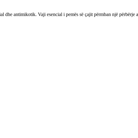
erial dhe antimikotik. Vaji esencial i pemës së çajit përmban një përbërje 