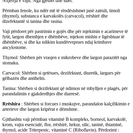
Nxjerrja e vajit: Nga gjethet dhe lulet.
Përmban fenole, ku ndër më të rëndësishmet janë zatruli, timoli
(thymol), substanca e karvakolës (carvacol), rrëshirë dhe
dizefektantë si tanina dhe rasina.
Vaji përdoret për pastrimin e gojës dhe për mjekimin e acarimeve të
fytit, largon dhembjen e dhëmbëve, mjekon mishin e ligështuar të
dhëmbëve, si dhe ka ndikim kundërveprues ndaj krimbave
ancylostome.
Thymol: Shërben për vrasjen e mikrobeve dhe largon parazitët nga
stomaku.
Carvacol: Shërben si qetësues, dezifektant, diuretik, largues për
gëlbazën dhe antihelm.
Tanina: Shërben si dezifektant që ndimon në mbylljen e plagës, për
parandalimin e gjakderdhjes dhe diarresë.
Rrëshira
: Shërben si forcues i muskujve, parandalon kalçifikimin e
arterieve dhe largon kripërat e dëmshme.
Gjithashtu vaji përmban vitaminë B kompleks, borneol, karvakolë,
krom, vajra esencialë, flor, rrëshirë, hekur, silic, taninë, thiaminë,
thymol, acide Triterpenic, vitaminë C (Riboflavin). Përdorimi :