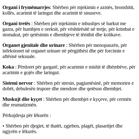
Organi i frymëmarrjes
: Shërben për mjekimin e azmës, bronshitit,
kollës, acarimit të laringut dhe acarimit të sinuseve.
Organi tretës
: Shërben për mjekimin e mbushjes së barkut me
gazra, për humbjen e oreksit, për vështirësitë në tretje, për krimbat e
stomakut, për qetësimin e dhembjeve të tëmthit dhe kolikave.
Organet gjenitale dhe urinare
: Shërben për menopauzën, për
infeksionet në organet urinare në përgjithësi dhe për forcimin e
aftësisë seksuale.
Koka
: Përdoret për gargarë, për acarimin e mishit të dhëmbëve, për
acarimin e gojës dhe laringut.
Sistemi nervor
: Shërben për stresin, pagjumësinë, për memorien e
dobët, debulesën trupore dhe mendore dhe qetëson dhembjet.
Muskujt dhe kyçet
: Shërben për dhembjet e kyçeve, për cermën
dhe reumatizmën.
Përkujdesja për lëkurën :
• Shërben për djegiet, të thatët, zgjeben, plagët, plasaritjet dhe
ngjyrën e lëkurës.