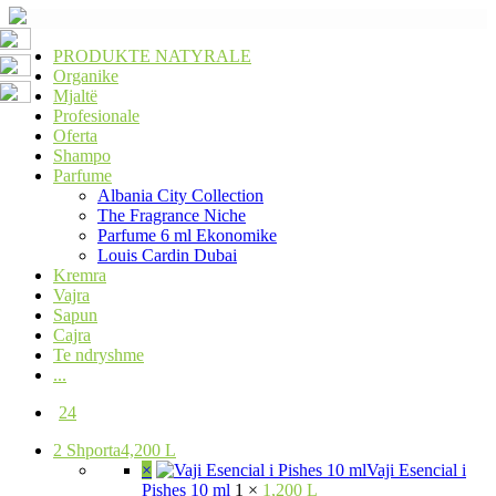
PRODUKTE NATYRALE
Organike
Mjaltë
Profesionale
Oferta
Shampo
Parfume
Albania City Collection
The Fragrance Niche
Parfume 6 ml Ekonomike
Louis Cardin Dubai
Kremra
Vajra
Sapun
Cajra
Te ndryshme
...
24
2
Shporta
4,200 L
×
Vaji Esencial i
Pishes 10 ml
1 ×
1,200 L