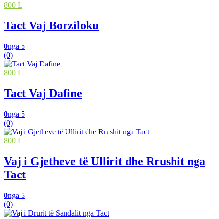
800 L
Tact Vaj Borziloku
0
nga 5
(0)
800 L
Tact Vaj Dafine
0
nga 5
(0)
800 L
Vaj i Gjetheve të Ullirit dhe Rrushit nga
Tact
0
nga 5
(0)