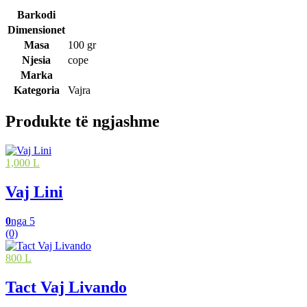
Barkodi
Dimensionet
Masa
100 gr
Njesia
cope
Marka
Kategoria
Vajra
Produkte të ngjashme
1,000 L
Vaj Lini
0
nga 5
(0)
800 L
Tact Vaj Livando