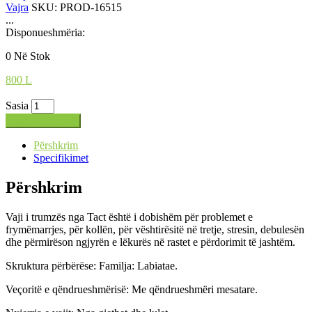
Vajra
SKU:
PROD-16515
...
Disponueshmëria:
0 Në Stok
800
L
Sasia
Shto në shportë
Përshkrim
Specifikimet
Përshkrim
Vaji i trumzës nga Tact është i dobishëm për problemet e
frymëmarrjes, për kollën, për vështirësitë në tretje, stresin, debulesën
dhe përmirëson ngjyrën e lëkurës në rastet e përdorimit të jashtëm.
Skruktura përbërëse: Familja: Labiatae.
Veçoritë e qëndrueshmërisë: Me qëndrueshmëri mesatare.