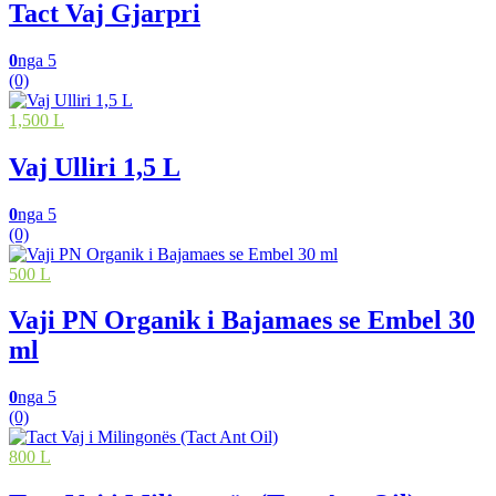
Tact Vaj Gjarpri
0
nga 5
(0)
1,500 L
Vaj Ulliri 1,5 L
0
nga 5
(0)
500 L
Vaji PN Organik i Bajamaes se Embel 30
ml
0
nga 5
(0)
800 L