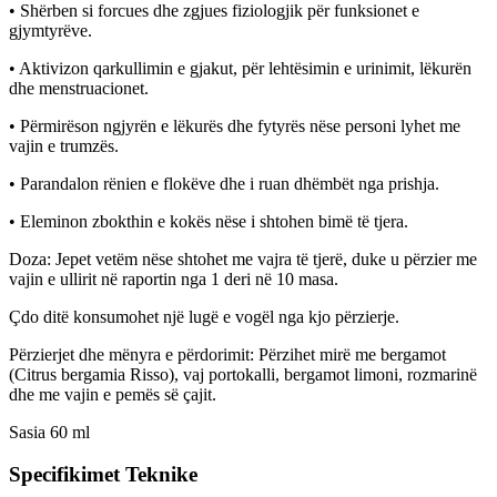
• Shërben si forcues dhe zgjues fiziologjik për funksionet e
gjymtyrëve.
• Aktivizon qarkullimin e gjakut, për lehtësimin e urinimit, lëkurën
dhe menstruacionet.
• Përmirëson ngjyrën e lëkurës dhe fytyrës nëse personi lyhet me
vajin e trumzës.
• Parandalon rënien e flokëve dhe i ruan dhëmbët nga prishja.
• Eleminon zbokthin e kokës nëse i shtohen bimë të tjera.
Doza: Jepet vetëm nëse shtohet me vajra të tjerë, duke u përzier me
vajin e ullirit në raportin nga 1 deri në 10 masa.
Çdo ditë konsumohet një lugë e vogël nga kjo përzierje.
Përzierjet dhe mënyra e përdorimit: Përzihet mirë me bergamot
(Citrus bergamia Risso), vaj portokalli, bergamot limoni, rozmarinë
dhe me vajin e pemës së çajit.
Sasia 60 ml
Specifikimet Teknike