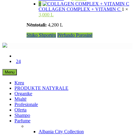
×
COLLAGEN COMPLEX + VITAMIN C
1 ×
3,000 L
Nëntotali:
4,200 L
Shiko Shportën
Përfundo Porosinë
24
Menu
Kreu
PRODUKTE NATYRALE
Organike
Mjaltë
Profesionale
Oferta
Shampo
Parfume
Albania City Collection