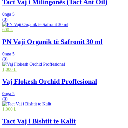
Tact Vaj i Milingonës (Tact Ant Oil)
0
nga 5
(0)
600 L
PN Vaji Organik të Safronit 30 ml
0
nga 5
(0)
1,000 L
Vaj Flokesh Orchid Proffesional
0
nga 5
(0)
1,000 L
Tact Vaj i Bishtit te Kalit