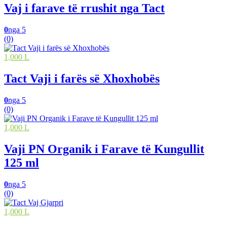
Vaj i farave të rrushit nga Tact
0
nga 5
(0)
1,000 L
Tact Vaji i farës së Xhoxhobës
0
nga 5
(0)
1,000 L
Vaji PN Organik i Farave të Kungullit
125 ml
0
nga 5
(0)
1,000 L